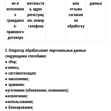
ие и
жительств
или
данных
исполнени
а, адрес
отзыва
е
регистрац
согласия
гражданск
ии, номер
на
о-
телефона
обработку
правового
договора
3. Оператор обрабатывает персональные данные
следующими способами:
● сбор;
●запись;
● систематизация;
● накопление;
● хранение;
●уточнение (обновление, изменение);
●извлечение;
●использование;
● блокирование;