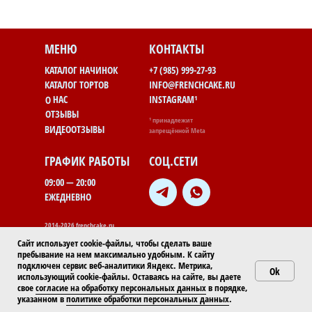
МЕНЮ
КОНТАКТЫ
КАТАЛОГ НАЧИНОК
+7 (985) 999-27-93
КАТАЛОГ ТОРТОВ
INFO@FRENCHCAKE.RU
INSTAGRAM¹
О НАС
ОТЗЫВЫ
¹ принадлежит
ВИДЕООТЗЫВЫ
запрещённой Meta
ГРАФИК РАБОТЫ
СОЦ.СЕТИ
09:00 — 20:00
ЕЖЕДНЕВНО
2014-2026 frenchcake.ru
Сайт использует cookie-файлы, чтобы сделать ваше
пребывание на нем максимально удобным. К cайту
ПОЛИТИКА КОНФИДЕНЦИАЛЬНОСТИ
подключен сервис веб-аналитики Яндекс. Метрика,
Ok
использующий cookie-файлы. Оставаясь на сайте, вы даете
СОГЛАСИЕ НА ОБРАБОТКУ ПЕРСОНАЛЬНЫХ ДАННЫХ
свое
согласие на обработку персональных данных
в порядке,
указанном в
политике обработки персональных данных
.
СОГЛАСИЕ НА ИНФОРМАЦИОННО-РЕКЛАМНУЮ РАССЫЛКУ