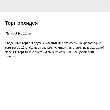
Торт орхидея
79 200
Р
/
12 kg
Свадебный торт в 3 яруса, с мастичным покрытием. На фотографии
торт весом 12 кг. Украшен цветами орхидеи и листьями из шоколадной
массы. В торт можно внести любые изменения. Вес, украшения,
фигурки